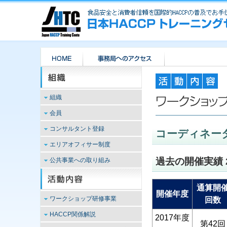
組織
設立の趣旨
会員
活動方針
JHTC会員とは
コンサルタント登録
コーディネー
活動の内容
リード・インストラクタ
コンサルティングファーム（登
エリアオフィサー制度
ー
沿革
録および紹介）は現在休止中で
上級コーディネーター
役員
エリアオフィサー制度は現在停
過去の開催実績 2
公共事業への取り組み
す。
コーディネーター
組織
止中です。
公共事業への取り組みは現在休
会員登録のご案内
予算書・決算書
止中です。
通算開
登録者名簿
パンフレットダウンロード
開催年度
ワークショップ研修事業
回数
個人情報保護
コーディネーターワークシ
HACCP関係解説
2017年度
ョップ
第42回