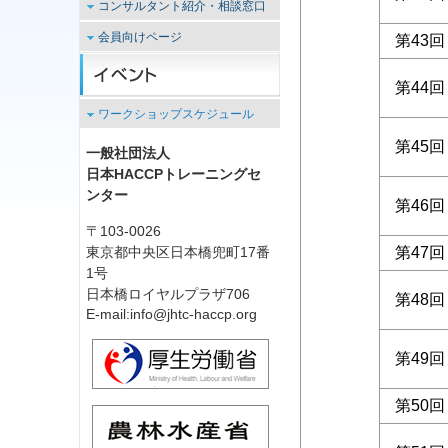
用語解説
コンサルタント紹介・相談窓口
上級コーディネーターワー
HACCP解説
クショップ
コンサルタント紹介・相談窓口
会員向けページ
第43回
関連解説
リード・インストラクター
は現在休止中です。
フォローアップセミナー
養成コース
翻訳文献
第44回
ツールBOX
その他 シンポジウム・ツ
アー等
会員登録・更新など
ワークショップスケジュール
訪問型研修
JHTC会員登録・変更書式ダ
第45回
ウンロード
キャンセルポリシー
一般社団法人
日本HACCPトレーニングセ
ンター
第46回
〒103-0026
東京都中央区日本橋兜町17番
第47回
1号
日本橋ロイヤルプラザ706
第48回
E-mail:info@jhtc-haccp.org
第49回
第50回